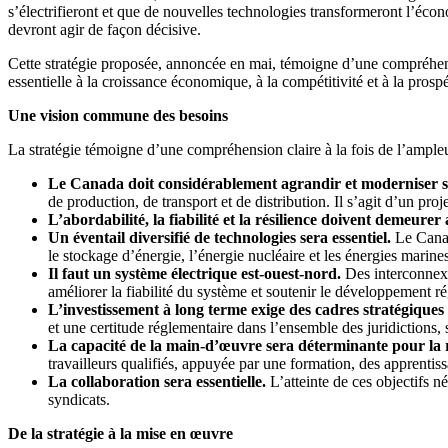
s’électrifieront et que de nouvelles technologies transformeront l’éco
devront agir de façon décisive.
Cette stratégie proposée, annoncée en mai, témoigne d’une compréhensio
essentielle à la croissance économique, à la compétitivité et à la pros
Une vision commune des besoins
La stratégie témoigne d’une compréhension claire à la fois de l’ampl
Le Canada doit considérablement agrandir et moderniser so
de production, de transport et de distribution. Il s’agit d’un pr
L’abordabilité, la fiabilité et la résilience doivent demeur
Un éventail diversifié de technologies sera essentiel.
Le Canada
le stockage d’énergie, l’énergie nucléaire et les énergies marine
Il faut un système électrique est-ouest-nord.
Des interconnexio
améliorer la fiabilité du système et soutenir le développement ré
L’investissement à long terme exige des cadres stratégiques s
et une certitude réglementaire dans l’ensemble des juridictions, se
La capacité de la main-d’œuvre sera déterminante pour la r
travailleurs qualifiés, appuyée par une formation, des apprentis
La collaboration sera essentielle.
L’atteinte de ces objectifs n
syndicats.
De la stratégie à la mise en œuvre