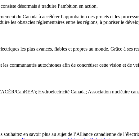
 consiste désormais à traduire l’ambition en action.
ent du Canada à accélérer l’approbation des projets et les processus d
à réduire les obstacles réglementaires entre les régions, à prioriser le d
ectriques les plus avancés, fiables et propres au monde. Grâce à ses res
es communautés autochtones afin de concrétiser cette vision et de veil
ble (ACÉR/CanREA); Hydroélectricité Canada; Association nucléaire 
s souhaitez en savoir plus au sujet de l’Alliance canadienne de l’électric