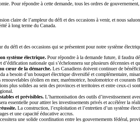
nomie. Pour répondre à cette demande, tous les ordres de gouvernement, l
n claire de l’ampleur du défi et des occasions à venir, et nous saluons 
périté à long terme du Canada.
eur du défi et des occasions qui se présentent pour notre système élec
n système électrique.
Pour répondre à la demande future, il faudra dé
ojet d’édification nationale qui s’échelonnera sur plusieurs décennies et 
er au cœur de la démarche.
Les Canadiens doivent continuer de bénéficier
 a besoin d’un bouquet électrique diversifié et complémentaire, misant su
s renouvelables (éolien en mer, marémotrice, houlomotrice et courants fluv
ns plus solides au sein des provinces et territoires et entre ceux-ci son
gional.
tables et prévisibles.
L’harmonisation des outils d’investissement avec
ra essentielle pour attirer les investissements privés et accélérer la réali
éussite.
La construction, l’exploitation et l’entretien d’un système él
sages et une capacité éducative accrus.
écessitera une solide coordination entre les gouvernements fédéral, provi